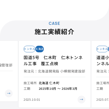
CASE
施工実績紹介
トンネル
北海道
トンネル
国道5号 仁木町 仁木トンネ
道道小
ル工事 覆工点検
ンネ
設管理部
発注元：北海道開発局 小樽開発建設部
発注元
施工場所
北海道 仁木町
施工場
工期
2025年10月 ～ 2026年3月
工期
→
→
2025.10.01
2025.07