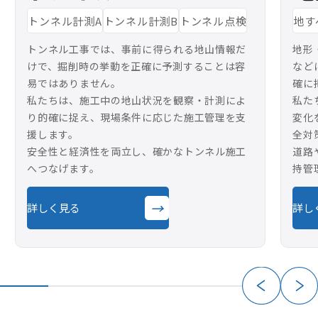
トンネル計測A
トンネル計測B
トンネル点検
地す
トンネル工事では、事前に得られる地山情報だ
地形
けで、掘削時の挙動を正確に予測することは容
など
易ではありません。
確に
私たちは、施工中の地山状況を観察・計測によ
私た
り的確に捉え、現場条件に応じた施工管理を支
変化
援します。
全対
安全性と経済性を両立し、確かなトンネル施工
道路
へつなげます。
持管
→
詳しく見る
詳し