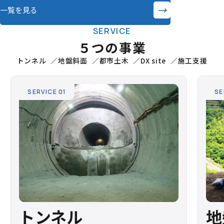
→
一覧を見る
SERVICE
５つの事業
トンネル
地盤斜面
都市土木
DX site
施工支援
SERVICE 01
SE
トンネル
地