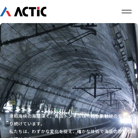
津軽海峡の海底深く、青函トンネルは今日も新幹線の安全を守
り続けています。
私たちは、わずかな変化を捉え、確かな技術で海底の鼓動を聴