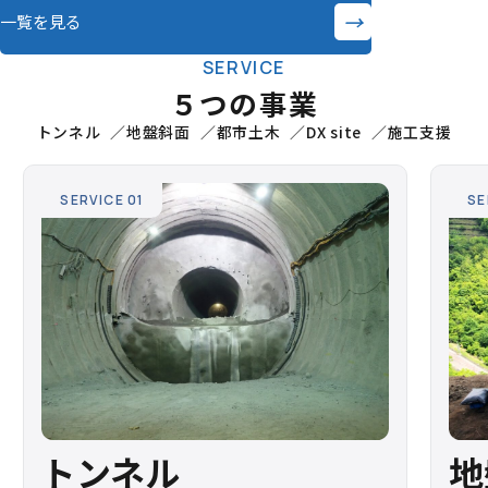
→
一覧を見る
SERVICE
５つの事業
トンネル
地盤斜面
都市土木
DX site
施工支援
SERVICE 01
SE
トンネル
地