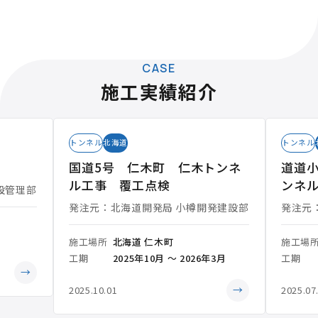
CASE
施工実績紹介
トンネル
北海道
トンネル
国道5号 仁木町 仁木トンネ
道道小
ル工事 覆工点検
ンネ
設管理部
発注元：北海道開発局 小樽開発建設部
発注元
施工場所
北海道 仁木町
施工場
工期
2025年10月 ～ 2026年3月
工期
→
→
2025.10.01
2025.07