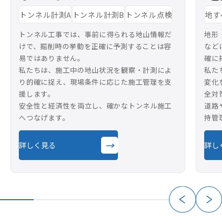
トンネル計測A
トンネル計測B
トンネル点検
地す
トンネル工事では、事前に得られる地山情報だ
地形
けで、掘削時の挙動を正確に予測することは容
など
易ではありません。
確に
私たちは、施工中の地山状況を観察・計測によ
私た
り的確に捉え、現場条件に応じた施工管理を支
変化
援します。
全対
安全性と経済性を両立し、確かなトンネル施工
道路
へつなげます。
持管
→
詳しく見る
詳し