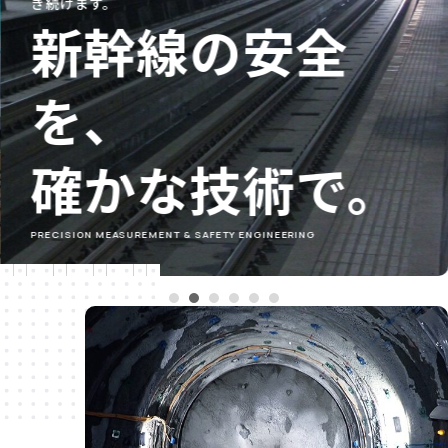
き続けます。
新幹線の安全
を、
確かな技術で。
PRECISION MEASUREMENT & SAFETY ENGINEERING