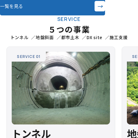
→
一覧を見る
SERVICE
５つの事業
トンネル
地盤斜面
都市土木
DX site
施工支援
SERVICE 01
SE
トンネル
地