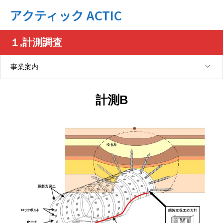
アクティック ACTIC
１,計測調査
事業案内
計測B