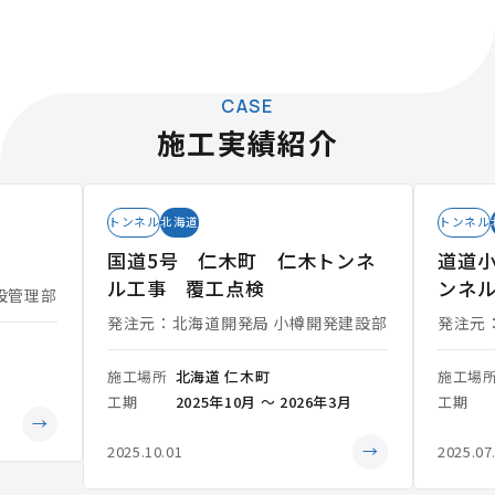
CASE
施工実績紹介
トンネル
北海道
トンネル
国道5号 仁木町 仁木トンネ
道道小
ル工事 覆工点検
ンネ
設管理部
発注元：北海道開発局 小樽開発建設部
発注元
施工場所
北海道 仁木町
施工場
工期
2025年10月 ～ 2026年3月
工期
→
→
2025.10.01
2025.07