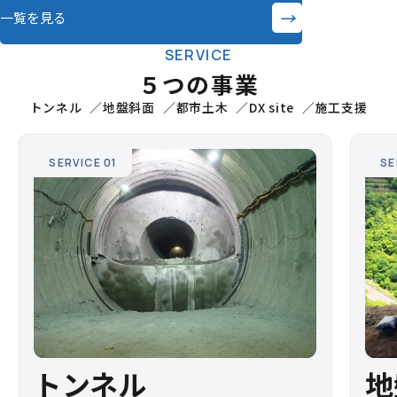
→
一覧を見る
SERVICE
５つの事業
トンネル
地盤斜面
都市土木
DX site
施工支援
SERVICE 01
SE
トンネル
地