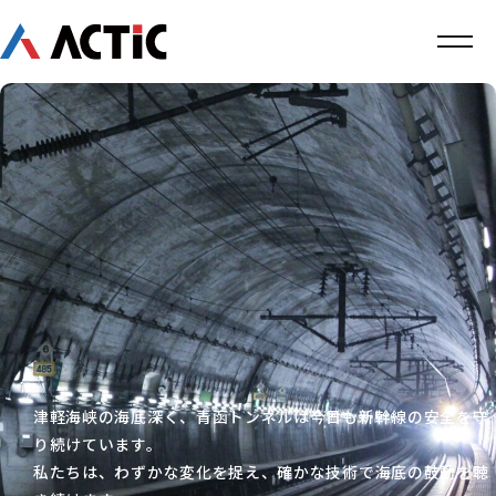
津軽海峡の海底深く、青函トンネルは今日も新幹線の安全を守
り続けています。
私たちは、わずかな変化を捉え、確かな技術で海底の鼓動を聴