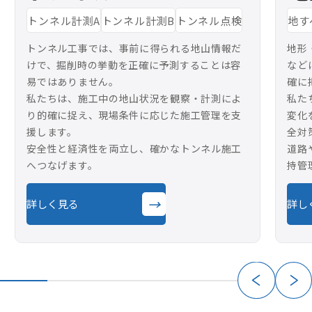
トンネル計測A
トンネル計測B
トンネル点検
地す
トンネル工事では、事前に得られる地山情報だ
地形
けで、掘削時の挙動を正確に予測することは容
など
易ではありません。
確に
私たちは、施工中の地山状況を観察・計測によ
私た
り的確に捉え、現場条件に応じた施工管理を支
変化
援します。
全対
安全性と経済性を両立し、確かなトンネル施工
道路
へつなげます。
持管
→
詳しく見る
詳し