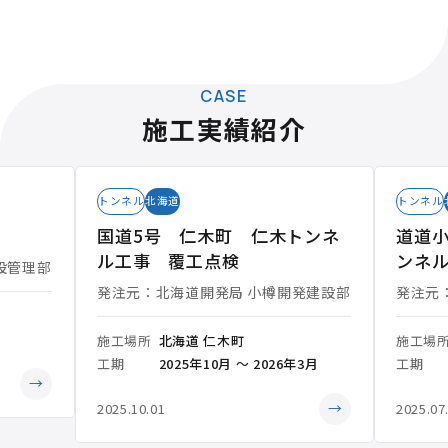
CASE
施工実績紹介
トンネル
北海道
トンネル
国道5号 仁木町 仁木トンネ
道道小
ル工事 覆工点検
ンネ
設管理部
発注元：北海道開発局 小樽開発建設部
発注元
施工場所
北海道 仁木町
施工場
工期
2025年10月 ～ 2026年3月
工期
→
→
2025.10.01
2025.07