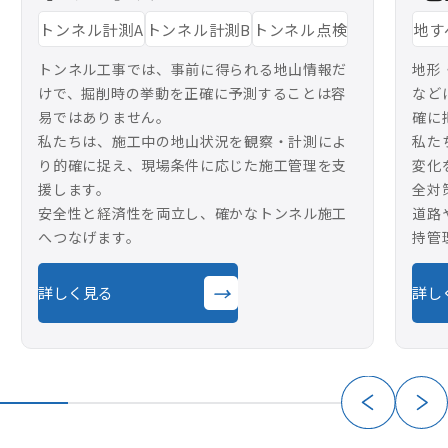
トンネル計測A
トンネル計測B
トンネル点検
地す
トンネル工事では、事前に得られる地山情報だ
地形
けで、掘削時の挙動を正確に予測することは容
など
易ではありません。
確に
私たちは、施工中の地山状況を観察・計測によ
私た
り的確に捉え、現場条件に応じた施工管理を支
変化
援します。
全対
安全性と経済性を両立し、確かなトンネル施工
道路
へつなげます。
持管
→
詳しく見る
詳し