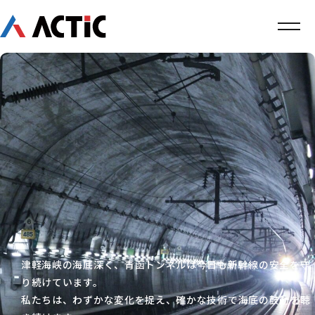
津軽海峡の海底深く、青函トンネルは今日も新幹線の安全を守
り続けています。
私たちは、わずかな変化を捉え、確かな技術で海底の鼓動を聴