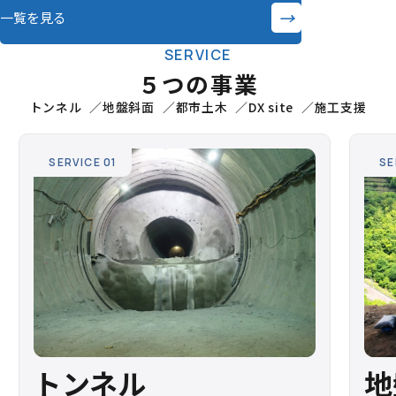
→
一覧を見る
SERVICE
５つの事業
トンネル
地盤斜面
都市土木
DX site
施工支援
SERVICE 01
SE
トンネル
地