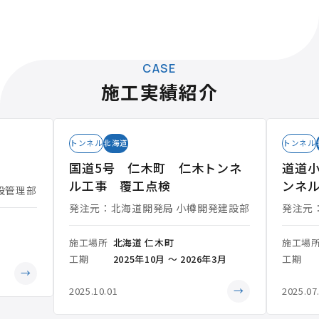
CASE
施工実績紹介
トンネル
北海道
トンネル
国道5号 仁木町 仁木トンネ
道道小
ル工事 覆工点検
ンネ
設管理部
発注元：北海道開発局 小樽開発建設部
発注元
施工場所
北海道 仁木町
施工場
工期
2025年10月 ～ 2026年3月
工期
→
→
2025.10.01
2025.07