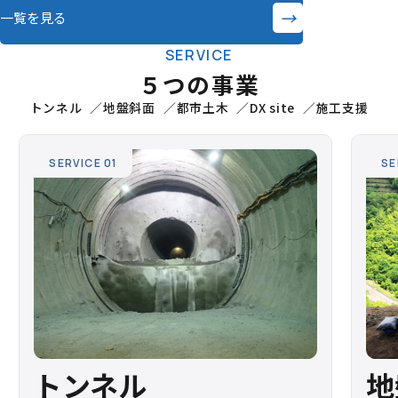
→
一覧を見る
SERVICE
５つの事業
トンネル
地盤斜面
都市土木
DX site
施工支援
SERVICE 01
SE
トンネル
地