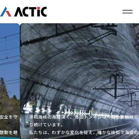
津軽海峡の海底深く、青函トンネルは今日も新幹線の安全を守
り続けています。
私たちは、わずかな変化を捉え、確かな技術で海底の鼓動を聴