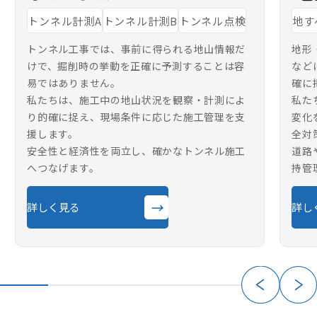
トンネル計測A
トンネル計測B
トンネル点検
地す
トンネル工事では、事前に得られる地山情報だ
地形
けで、掘削時の挙動を正確に予測することは容
など
易ではありません。
確に
私たちは、施工中の地山状況を観察・計測によ
私た
り的確に捉え、現場条件に応じた施工管理を支
変化
援します。
全対
安全性と経済性を両立し、確かなトンネル施工
道路
へつなげます。
持管
→
詳しく見る
詳し