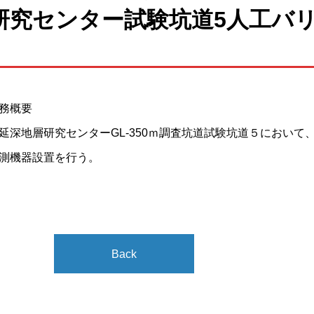
研究センター試験坑道5人工バ
務概要
延深地層研究センターGL-350ｍ調査坑道試験坑道５におい
測機器設置を行う。
Back