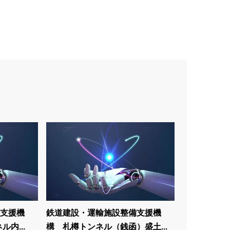
支援機
鉄道建設・運輸施設整備支援機
内...
構 札樽トンネル（銭函）盛土...