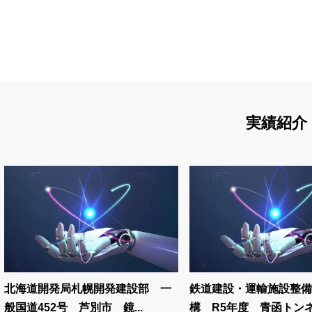
実績紹介
北海道開発局札幌開発建設部 一
鉄道建設・運輸施設整備
般国道452号 芦別市 鏡...
構 R5年度 青函トンネル